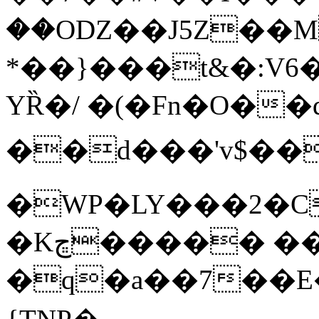
��OǱ��J5Z��M
*��}���t&�:V6�
YȐ�/ �(�Fn�O��d���
��d���'v$��
�WP�LY���2�С
�Kڇ����� ���R-
�q�a��7��E�