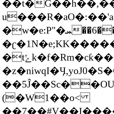
��t�G��h��,��
u���R�aO�:��'
�w�e:P"�ܚ��6���z�G���:Gu���<4I�2�.���g����4�8���s��C
�ʗ�1N�e;KK�����
�tݺk�f�Rm�cƙ�����
�z�niwqI�Ӌ,yoJ0�S�
��5Ĵ��Sc��O
(�W1��o<
��7��#V��I���