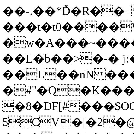
��-.��*Ď�R��+
���t�t0����
�w�A���~����
��L�b��>�-� j
��L��nN ���۝�
�#"�Q�K��
�8�DF[#���$O
5CV�|�2�@