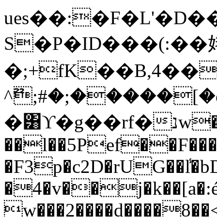
ues��:�F�L'�D�
S�P�ID���(:��
�;+fK��B,4��
^ޫ;#�;�����[�ojD
�͸ϒ�g��rf�נw�
��l��5Pef��F��
�F3p�c2D�rUG��l̾�
�4�v��j�k��[a�:
w���2����d����8��