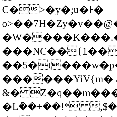
Ϲ�>�y�;u�Ͱ�
o>��7H�Zy�v��@
�W����K���.�ߓ�����H��K
���NC��{1��
��5�t���w�p� 
������YiV{m� 
&� Z�q��m���
�Lܰ��+��!* 