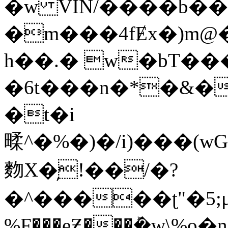
�w VIN/����b��
�m���4fɆx�)m@
h��.� w�bT�
�6t���n�*�&�
�t�i
㽥^�%�)�/i)���(wG�y�G#zj���פ��a�׸.�
䴯X�̦!��/�?
�^�����ʈ"�5;μ�d�H
%F���eƵ���ܰ�w\%