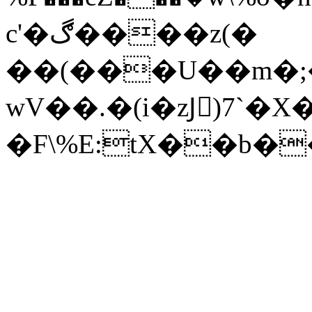
c'�ڰ����z(�
��(���U��m�;�{����
wV��.�(i�zJٓ)7`�X
�F\%E:tX��b�