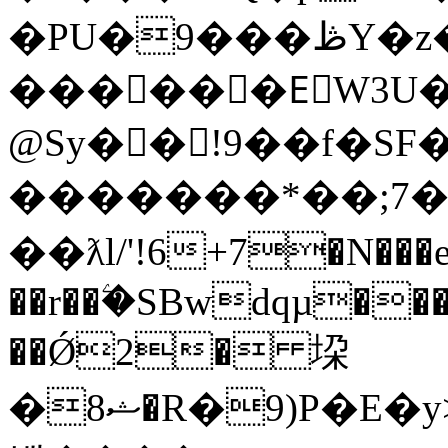
�PU�9���ڟY�z�
������EٰW3U�
@Sy��!9��f�SF�
�������*��;7��
��ƛl/'!6+7�N���
��r��ۧ�SBwdqµ���
��Ǿ2� 垜
�ޝ8�R�9)P�E�y>��O�gڎ��lw%�q�m2�J����;�Zֳ��Ʈt��sF������