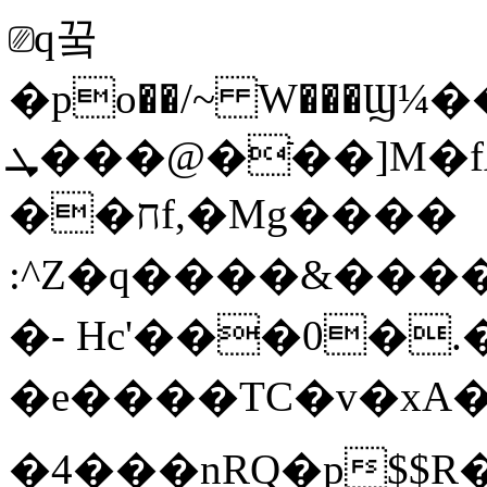
⎚q꿐
�po��/~ W���Ϣ¼�
ܜ���@�ֿ��]M�fA2�9����Ty��Ş�*�6pR�I�Yd�pB�D@�h�
��חf,�Mg����
:^Z�q����&���
�- Hc'���0�.
�e����TC�v�xA
�4���nRQ�p$$R�