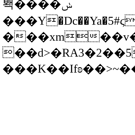
봭� ���ݭ
���Y�Dc��Ya�5#
���xm��v
��d>�RA3�2��5
���K��Ifʚ��>~�