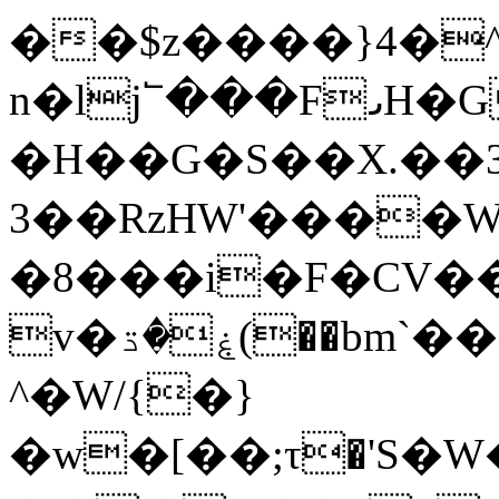
��$z����}4�^�
n�lj՟���F᎖H
�H��G�S��X.��3
3��RzHW'����W�
�8���i�F�CV��
v�ۼ�ڌ(��bm`��=B���4�;Ī���D������3Z�M�9|N��q�2�����=6��`�Ƶ��y^�?
^�W/{�}
�w�[��;τ�'S�W�