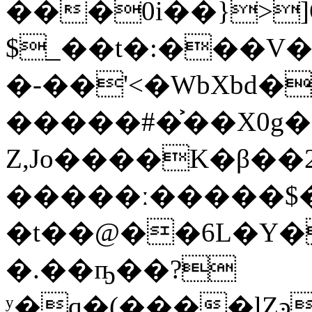
���0i��}>
$_��t�:���V���f[
�-��'<�WbXbd�
�����#�͐��X0g�
Z,Jo����K�β��2
�����ː�����$
�t��@��6L�Y
�.��ҧ��?
ʸ�q�(����lZ