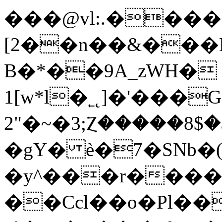
���@vl:.����
[2��n��&���
B�*��9A_zWH�
1[w*l�˿˛]�'��
2"�~�3;Ⲍ�����8$
�gY� è�7�SNb�(
�y^���r���
��Ccl��o�Pl��