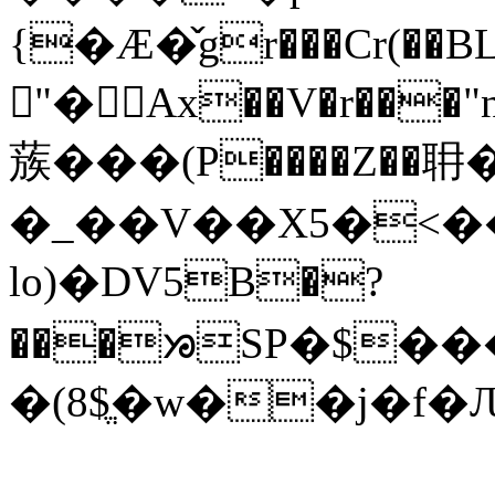
{�Ӕ�̌gr���Cr(��BL�
𦓭"� Ax��V�r��
蔟���(P����Z��耼
�_��V��X5�<��
lo)�DV5B�?
���ᘠSP�$��