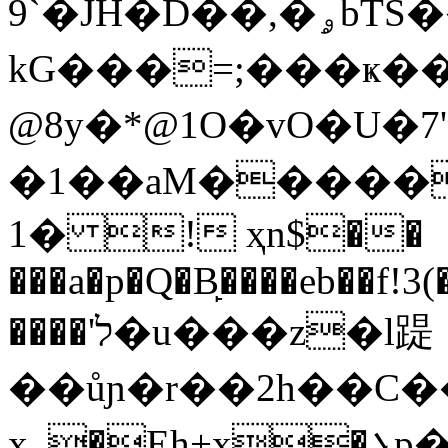
9`�JH�D��,�ۄbTS��틾
kG���=;���ҝ��t
@8y�*@1O�vO�U�إ�'7W�-����?
�1��aM�����
1� ! ҳn$��
���a�p�Q�B̙����eb��f!3(
����'ל�u���z�l踶
��ůɲ�r��2h��C��
x_�Eh+x�܌p�$� �