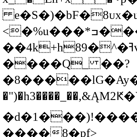
e�S�)�bF�8ᴜx�u
<�%u���*ߏ���D�É 3�8�}
��4k+h89�^�ߔv�� �"2!
����Q_ ��?
�8�����lG�Ay��S�)��
�")�h3����_��,&ĄM
�d�1���)!���
����8�pf>