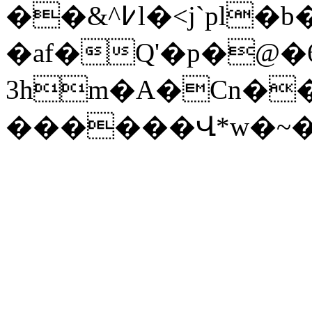
��&^߇l�˂j`pl�b��)P���]q|�J#?
�af�Q'�p�@�
3hm�A�Cn��)vD�cD
������Վ*w�~�