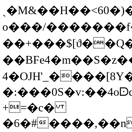
ˎ�M&��H��<60�)
o���/�������f
��+���$[ϑ��
�� BFe4�m��S�z�
4�OJH'_����[8
�:���0S�v:��4o
+=�c�
�6�#����,��