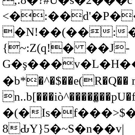
<�:��d'�P�
�N!��(��:�
{~:Z(q!� ��J-
G�ş���v�L�H�
�b*�^�$��e(R�Q�� 
n..b[���iò^�����̫��pU�f�ڠke�sj�2(E�dTBĐ5=�·
�(�Is�f���>$
8ԂY}5�~S�n��v|