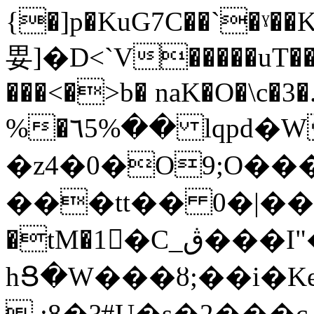
{�]p�KuG7C��`�ˠ�
㚻]�D<`V�����uT��\
���<�>b� naK�O�\c�3�.
%�٦5%�� lqpd�Wa�}
�z4�0�O9;O��
���tt�� 0�|��-
�tM�1�C_ڨ���I"���A�>�jk�fF#�9����n�w�����]�V�8��
hՑ�W���ȣ;��i�
,:8�?#U�s�2���