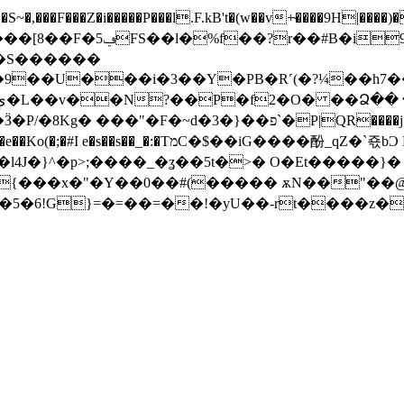
�,���F���Z�i�����P���l.F.kB't�(w��v+̴����9H|���
�S������
��U���i�3��Y�PB�R˹(�?¼��h7��
�~d�3�}��פ`�P|QR����j���Q���M�]��
�$��iG����酚_qZ�`죣bϽ L�e��A ���9�
�l4J�}^�p>;����_�ʓ��5t�>� O�Et�����}�
;d�{���x�"�Y��0��#(����� ѫN��"
�L�5�6!G}=�=��=��!�yU��-rt����z�