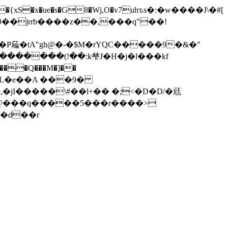
�)��{xS�x�ue�s�G8�Wj,O�v7uhԏs�:�w����J\�#[
Ҏ藊�tA"gh@�-�$M�rYQC�����9�&�"
 ,�jI�����\#��l+�� �;<�D�D/�㒬
��@���q�����5���r����>
�d��r