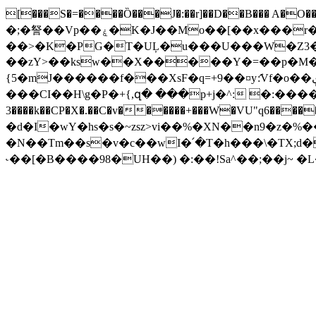
[���S�=����Ȍ���J�:��r]��D��B��� A�O���S~
�;�詧��Vp��ۼ�K�J��Mo��[��x���r���[8��F�ݠ5FS��l�%f��?r��#B�i9��jrrb����z��,���q"��!
��>�K�PG�T�UĻ�u���U���W�Z3
��zY>��ksw��X�����Y�=��p�M�9
{5�mJ������f���XsF�q=+9��¤yަ:Vf�o��ې�L��v��N?��P�f2�O� ��Ձ�� �������(!��:k梺J�H�j�l���kf
���CI��H\g�P�+{,զ� ���p+j�^: �:����Ӟ�P/�8Kg� ���"�F
3����k��CP�X�.��C�v������+���W�VU"q6�����e��Ko(�;�#I e�s��s��_�:�TמC
�d�I�wY�hs�s�~zsz>vi��%�XN��n9�z�%�
�N��Tm��s�v�c��wI�՛�T�һ���\�TX
˞��[�B����98�UH��) �:��!Sa^��;��j~ 