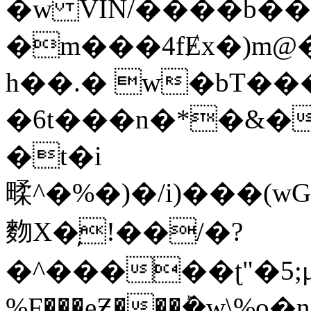
�w VIN/����b��
�m���4fɆx�)m@
h��.� w�bT�
�6t���n�*�&�
�t�i
㽥^�%�)�/i)���(wG�y�G#zj���פ��a�׸.�
䴯X�̦!��/�?
�^�����ʈ"�5;μ�d�H
%F���eƵ���ܰ�w\%