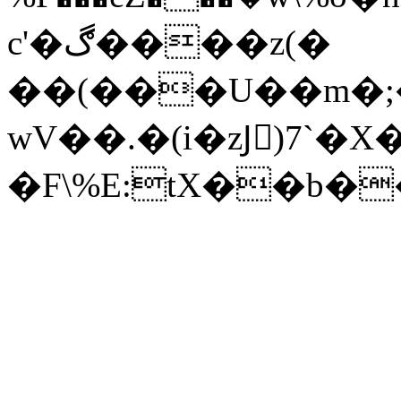
c'�ڰ����z(�
��(���U��m�;�{����
wV��.�(i�zJٓ)7`�X
�F\%E:tX��b�