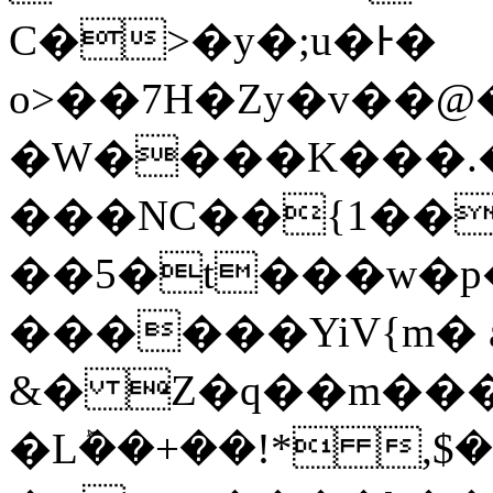
Ϲ�>�y�;u�Ͱ�
o>��7H�Zy�v��@
�W����K���.�ߓ�����H��K
���NC��{1��
��5�t���w�p� 
������YiV{m� 
&� Z�q��m���
�Lܰ��+��!* 