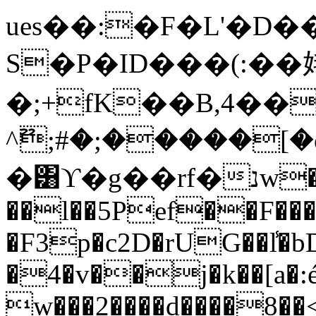
ues��:�F�L'�D�
S�P�ID���(:��
�;+fK��B,4��
^ޫ;#�;�����[�ojD
�͸ϒ�g��rf�נw�
��l��5Pef��F��
�F3p�c2D�rUG��l̾�
�4�v��j�k��[a�:
w���2����d����8��