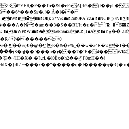
Ϩ3�*YER̖�F��To�&I�eFoA[rb5�j(I��ph
m�9��6*���Sʁ�.!� Â�l��
N$�am��3�S��RUIt|�н�e[�:_�6��Z�����
m1�R{/������c0
4��Wf@�P��g�
L1~���x��"�����q�J�����q�3{�.n�Z��L