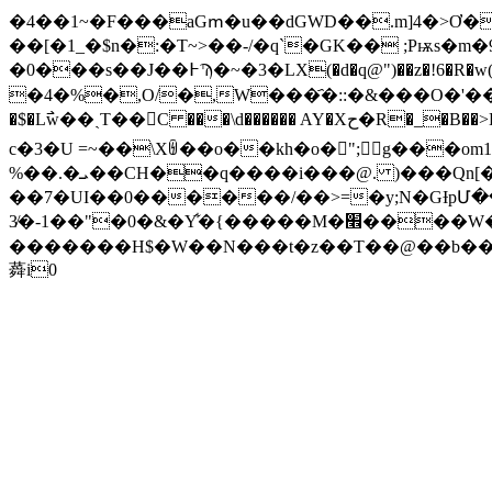
�4��1~�F���aGՠ�u��dGWD��.m]4�>Ơ�
��[�1_�$n�:�T~>��-/�q`�GK�� ;Pѭs�
�0���s��J��߅Ϡ�~�3�LX(�d�q@")��z�!6�R�w(ˌ��W����̈́'�t��O�): x*V&���2u�0PA`cZ� ��NC�/-p /N��I~{ipU�\g�G���Bru��y�0��敓jJ����
�4�%�,O/�,W���҄�::�&���O�'�����A�
�$�L߯w��ˎT��C ���\d������ AY�Xح�R�_�B��>E-��3�WP�W:���9�(6ekna�xs�C�[T�A���Yݼ�� ϩR p"�nCK)p`��� ^�,�����au�Z��!󄚢��� �e�}^�
c�3�U =~��\Xꉄ��o��kh�ο�󯤿";g���o
%��.�ܝ��CH��q����i���@. )���Qn[�s���ia}0�@�̝E�&�v%_��w�a^R�\Q�1���8W����b a�!
��7�UI��0������/��>=�y;N�GƗpՄ����(S�qj�؜�`���u�)���7�˚E�
3̸�-1��"�0�&�Y͋�{�����M�׮����W�곣� {lH�X� �?ւrL�l0Ȅx�h2��@I]8mH��!
�������H$�W��N���t�z��T��@��b��hlX�{d
蕣i0