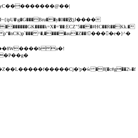
�yC���������@��|
��GK����k=X�='��:ECZ"5���#HC��R��Kk.�
�����f�����Cj�'p�ܰw �8[�c#g�̒�2\-�f