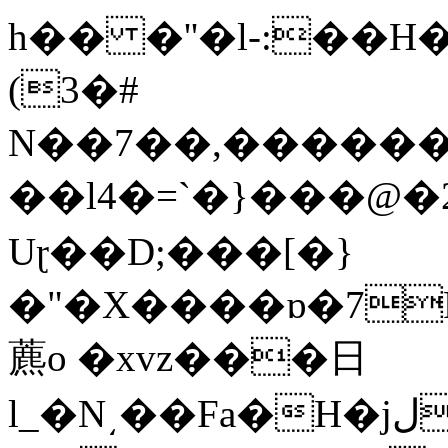
h�� �''�l-:��
(3�#
N��7��,������
��l4�=`�}���@�
Uɽ��D;���[�}
�"�X����ɒ�7F^�
藨o �xvz���⽇
l_�N͵��Fa�H�jل-$�������z ���lo�ْ�z�H���>�G��yem�o��\