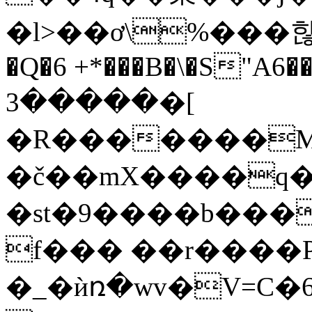
�l>��ơ\%���햖
�Q�6 +*���B�\�S"A6�
�����3�[
�R�������M�
�č��mX����q�
�st�9����b���
f��� ��r����P
�_�ѝռ�wv�V=C�