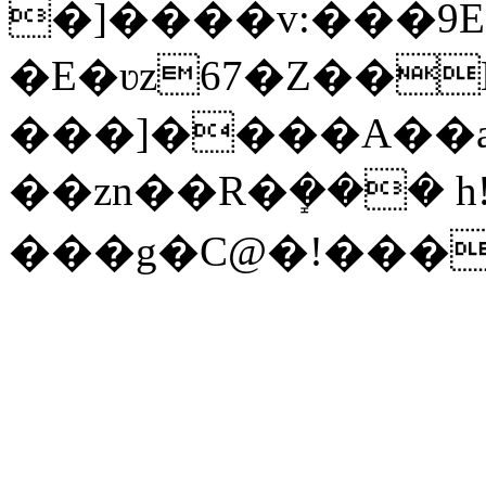
�]����v:���9
�E�ʋz67�Z��
���]����A��
��zn��R�ܻ��� h!t$
���g�C@�!���