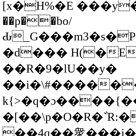
[x�H%�E ���y�뙳�
��p��bo/
Ԃ_G���m3�s�
�d��� H(�E
��R�9�lU��y�
��i�\#�����
k{>�q�ɔ����{
�[��\p�O�R�ٝ`R:�
��4q��衆���j�l