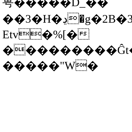
甹�����D_��
��3�H�ڍ�g�2B�35E��GR7��3t���‚X]����Es�m��f�l�V
Etv�%[�­
���������Ĝt�Ϧ
�����"W�