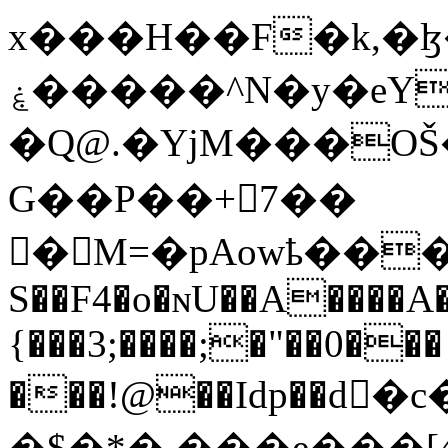
x���H��F�k,�
ۼ�����^N�y�eY/
�Q@.�YjM���OŠ
G��P��+7��
� M=�pAowҍ���W>
S��F4�o�ɴU��A����A�
{���3;����;�"��0���
���!@��Idp��d
�$�*� ���e���