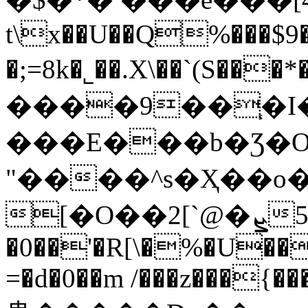
t\x��U��Q%���$
�;=8k�˾��.X\��`(S���*���
����9��֧�I�
���E���b�Ʒ�O;
"����^s�Ҳ��o
�0��'�R[\�%�U��
=�d�0��m /���z���{���