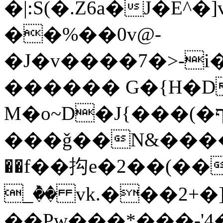
�|:S(�.Z6a�J�E^�
��%��0v@-
�J�v����7�>-
������ G�{H�D
M�o~D�J{���(�ףj��Up�HY[�ƭ��
���ǧ��N&����d���
��f��抅e�2��(��
_ٞ�� vk.���2+�
��Pw���*���-'4