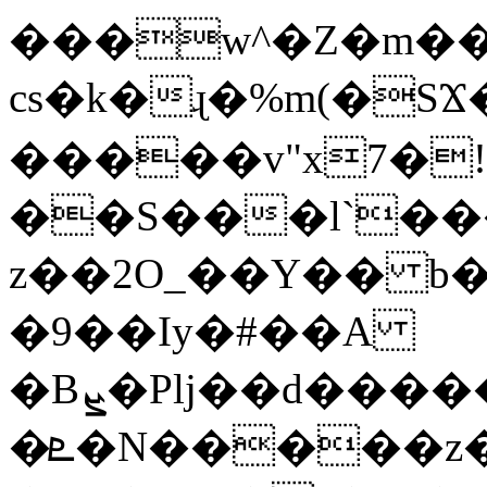
���w^�Z�m��
cs�k�ɻ�%m(�SϪ�g
�����v"x7�!
��S���l`��
z��2O_��Y�� b
�9��Iy�#��A
�Bܨ�Plj��d�
�ܧ�N�����z��������i�x�y$G>�!