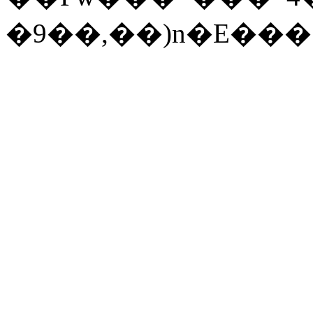
�9��,
��)n�E���