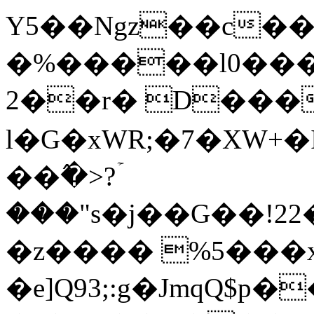
Y5��Ngz��c��l
�%�����l0���k
2��r� D���
l�G�xWR;�7�XW+�I@=r���߿�cJ�)%�
��߮�>?ۡ
���"s�j��G��!2
�z���� %5���x
�e]Q93;:g�JmqQ$p