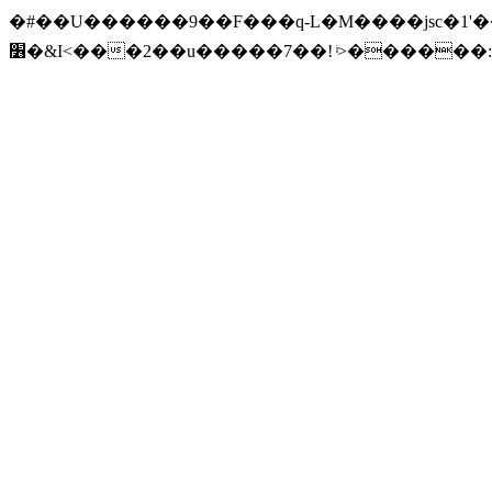
�#��U������9��F���q-L�M����jsc�1'��{
׶�&I<���2��u�����7��! ͥ>������:�