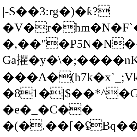
|-S��3:rg�)�ƙ?
�V�r�hm�N�F`
�,��"�P5N�N�
Ga㩴�y�\�;����nK
���A�(h7k�x`_;Vk
�81�|$��*^
�e�_�C��
�(�.��[�ʢBq