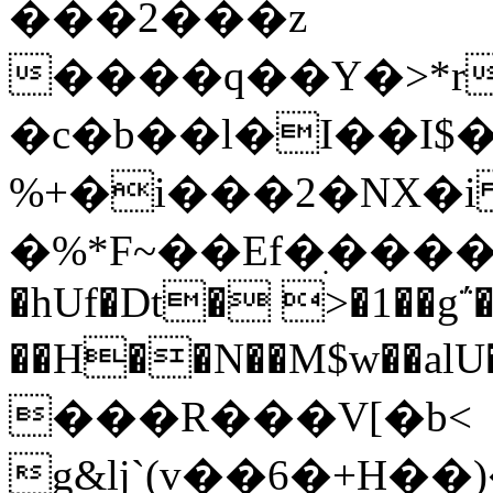
���2���z
����q��Y�>*r
�c�b��l�I��I$�
%+�i���2�NX�
�%*F~��Ef�ׅ�����
�hUf�Dt� >�1��g΅�
��H��N��M$w��alU��ש>[^�s
���R���V[�b<
g&ǉ`(v��6�+H��)