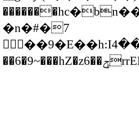
�������hc�bn
�n�#�7
��9�E��h:Iڑ�*���4��.P��-
��6