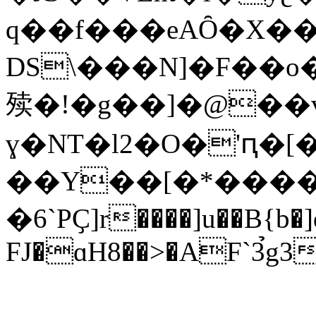
q��f���eAȎ�X�
DS\���N]�F��o
㱩�!�g��]�@��v
ɣ�NT�l2�O�'ԥ�[�<Oڱ��p2�C>�{���?"�T�!t;���i�
��Y��[�*��
�6`PҪ]r����]u��B{b
FJ�ɑH8��>�AF`3̉g3