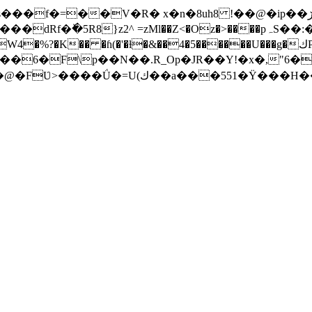
R� x�n�8uh8 !��@�ip��ڒ�@wn�T*��"�܆}��j��y���Hʊ���S-
6�F\p��N��.R_Op�JR��Y!�x�,"6���Ŋwۙ����*�
����K�MnB��Z�������o ⢸w?���^�4�@�FƲ>����Ǘ�=U(ك