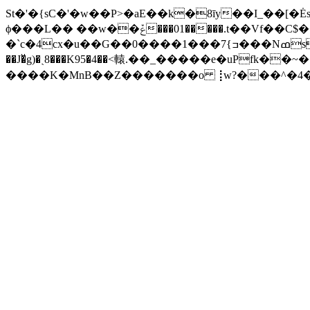
St�'�{sC�'�w��P>�aE��k�8īy��I_��[�Ės���f�=��V�
ϕ���L�� ��w��ݞ���01�����.t��Vf��C$����dRf�ٚ�5R8}z2^ =zMl��Z<�Oz�>����pہS��:� G��|
�`c�4cx�u��G��0����ߏ}7���1���NߘsW4�%?�K�� �ɦ(�'�ƚ�&��4�5������U���g�كP����I�(�5y�� D�L3��T7?!YO���+�H
��J�ͮg)�ˏ8���K95�4��<轅.��_�����e�uPfk��~���