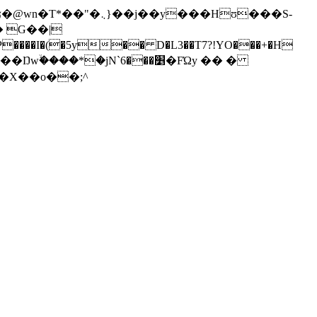
jN`׵���6�FΏy �� �
��a���551�Ϋ���H��X��o��;^