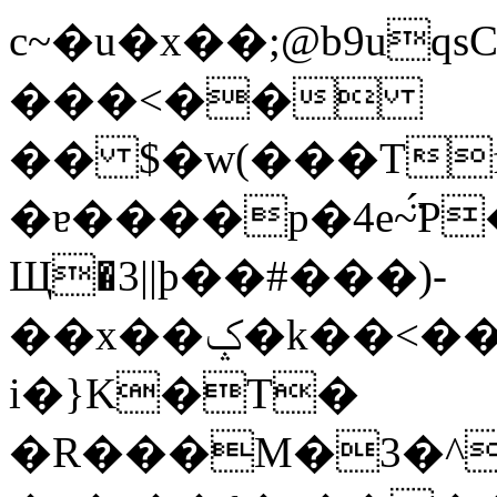
c~�u�x��;@b9uqs
���<��
�� $�w(���Tf
�ɐ����p�4e~̈́P
Щ�3||þ��#���)-
��x��ݤ�k��<��U��'=��*d60
i�}K�T�
�R���M�3�^h