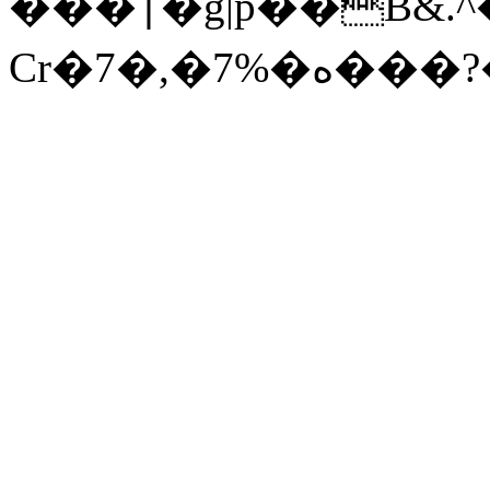
���׀�g|p��B&.^�[���ֱ�T��6�S���*�7h�T�@6���,�o=-
Cr�7�,�7%�