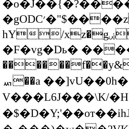
�o�J��{�?���
�gODC׳�"$����z�?
hY/xz�gۻ}'E���j�!
�F�vg�Dь� ����
������f��y
ퟬ��a ��]vU��0
V���L6J���\K/�
�$�D�Y;'��oт��