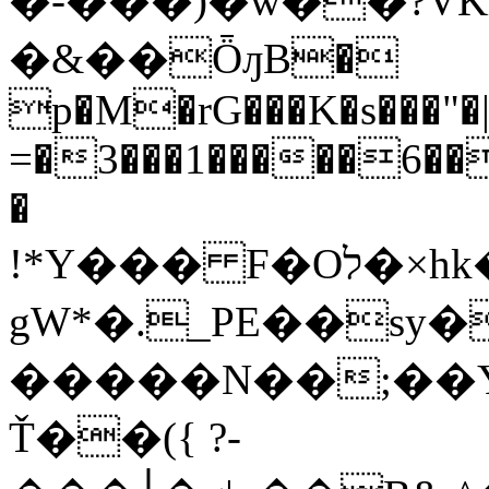
�-���)�w��?VK
�&��ȪԓB�
p�M�rG���K�s���"�|9
=�3���1�����6��
�
!*Y��� F�Oל�×hk��P�4QB2IR�Al{���>D Zy������J�'5�����A
gW*�._PE��sy�wy�8
�����N��;��Y
Ť��({ ?-