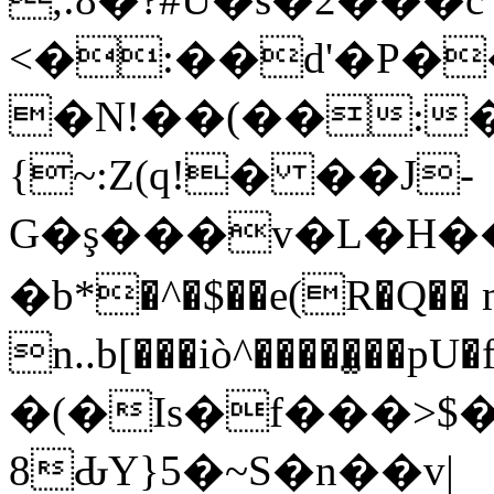
<�:��d'�P�
�N!��(��:�
{~:Z(q!� ��J-
G�ş���v�L�H�
�b*�^�$��e(R�Q�� 
n..b[���iò^�����̫��pU�f�ڠke�sj�2(E�dTBĐ5=�·
�(�Is�f���>$
8ԂY}5�~S�n��v|