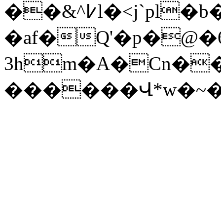
��&^߇l�˂j`pl�b��)P���]q|�J#?
�af�Q'�p�@�
3hm�A�Cn��)vD�cD
������Վ*w�~�