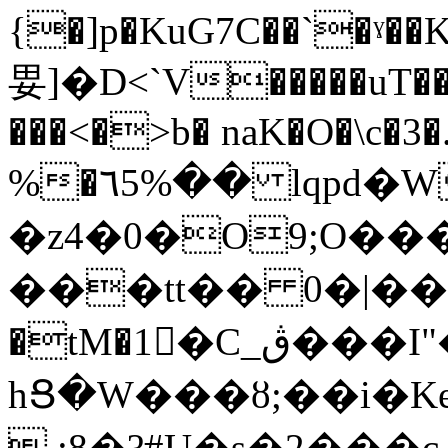
{�]p�KuG7C��`�ˠ�
㚻]�D<`V�����uT��\
���<�>b� naK�O�\c�3�.
%�٦5%�� lqpd�Wa�}
�z4�0�O9;O��
���tt�� 0�|��-
�tM�1�C_ڨ���I"���A�>�jk�fF#�9����n�w�����]�V�8��
hՑ�W���ȣ;��i�
,:8�?#U�s�2���