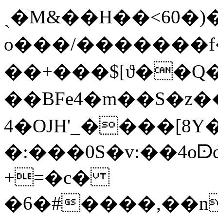
ˎ�M&��H��<60�)
o���/�������f
��+���$[ϑ��
�� BFe4�m��S�z�
4�OJH'_����[8
�:���0S�v:��4o
+=�c�
�6�#����,��